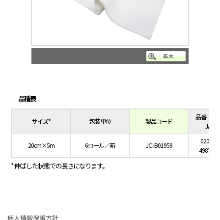
品種表
品番（コ
サイズ*
包装単位
製品コード
JAN
020-000
20cm×5m
6ロール／箱
JC-IB01959
4987601
* 伸ばした状態での長さになります。
個人情報保護方針