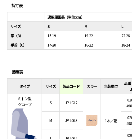
採寸表
適用周囲長（単位:cm）
サイズ
S
M
L
掌（B）
15-19
19-22
22-26
手首（C）
14-20
16-22
18-24
品種表
品番（コ
タイプ
サイズ
製品コード
カラー
包装単位
JAN
ミトン型
020-00
S
JP-LGL2
グローブ
498760
020-00
M
JP-LGL3
1本／箱
498760
020-00
L
JP-LGL4